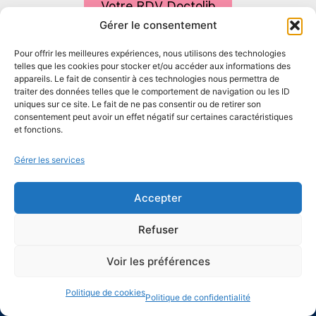
Votre RDV Doctolib
Gérer le consentement
Nous Contacter
Pour offrir les meilleures expériences, nous utilisons des technologies
telles que les cookies pour stocker et/ou accéder aux informations des
appareils. Le fait de consentir à ces technologies nous permettra de
traiter des données telles que le comportement de navigation ou les ID
Conformément à la législation en vigueur, un délai de réflexion de 15
uniques sur ce site. Le fait de ne pas consentir ou de retirer son
jours avant tout acte esthétique médical,
consentement peut avoir un effet négatif sur certaines caractéristiques
à compter de la première consultation, est obligatoire et permet au
patient(e) de s’informer, de se préparer ou de changer d’avis.
et fonctions.
Gérer les services
Accepter
Refuser
Voir les préférences
Politique de cookies
Politique de confidentialité